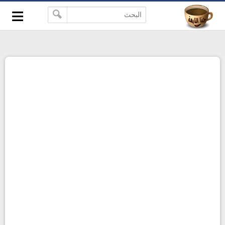
≡
-->