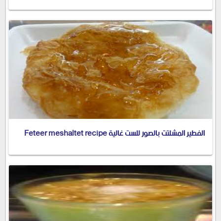
الفطير المشلتت بالصور للست غالية Feteer meshaltet recipe