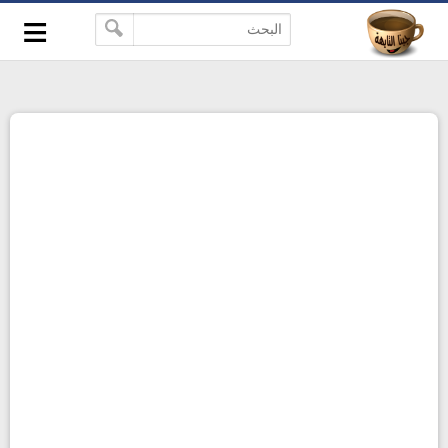
≡
-->