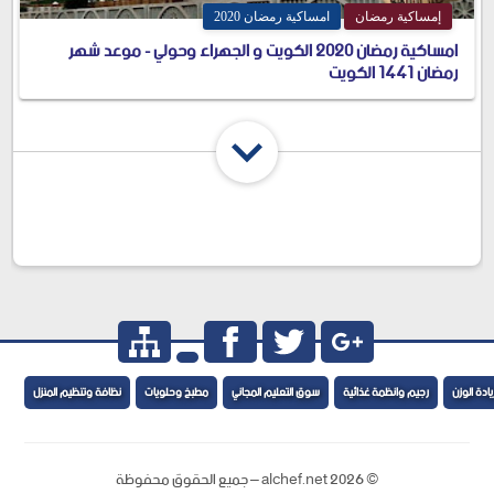
إمساكية رمضان
امساكية رمضان 2020
امساكية رمضان 2020 الكويت و الجهراء وحولي - موعد شهر
رمضان 1441 الكويت
شارك المقال
ادة الوزن
رجيم وانظمة غذائية
سوق التعليم المجاني
مطبخ وحلويات
نظافة وتنظيم المنزل
©
2026
alchef.net – جميع الحقوق محفوظة