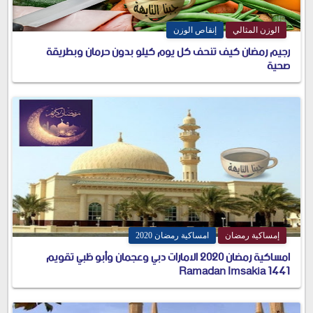
الوزن المثالي
إنقاص الوزن
رجيم رمضان كيف تنحف كل يوم كيلو بدون حرمان وبطريقة
صحية
إمساكية رمضان
امساكية رمضان 2020
امساكية رمضان 2020 الامارات دبي وعجمان وأبو ظبي تقويم
1441 Ramadan Imsakia