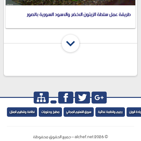
طريقة عمل سلطة الزيتون الاخضر والاسود السورية بالصور
شارك المقال
ادة الوزن
رجيم وانظمة غذائية
سوق التعليم المجاني
مطبخ وحلويات
نظافة وتنظيم المنزل
©
2026
alchef.net – جميع الحقوق محفوظة