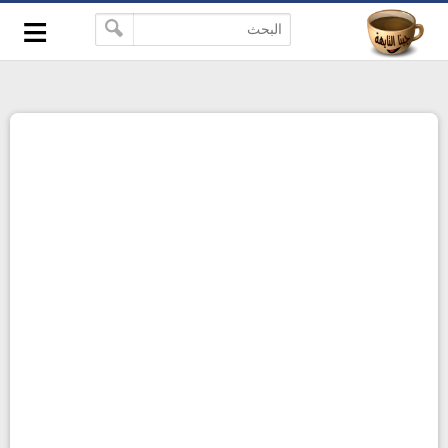
≡
-->