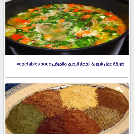
طريقة عمل شوربة الخضار للرجيم والمرضى vegetables soup