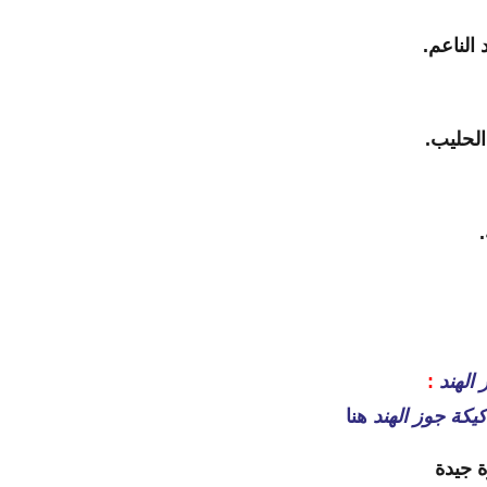
الناعم.
الحليب.
الهند
:
كة جوز الهند
هنا
 جيدة