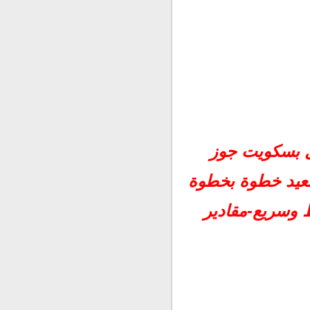
ل بسكويت جوز
عيد خطوة بخطوة
 وسريع-مقادير