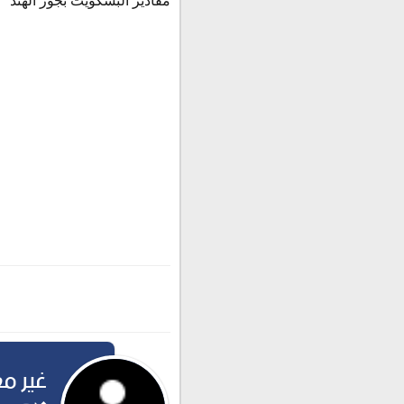
مقادير البسكويت بجوز الهند
غير م