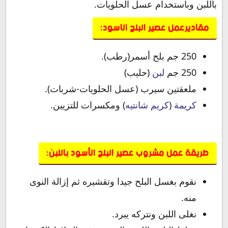
باللبن وباستخدام عسل الحلويات.
مقاديرعمل عصير البلح الاسود:
250 جم بلح أسمر(رطب).
250 جم
لبن
(حليب)
ملعقتين سيرب (عسل الحلويات-شربات).
كريمة
(
كريم شانتيه
) ومكسرات للتزيين.
طريقة عمل مشروب عصير البلح الأسود باللبن:
نقوم بغسل البلح جيدا وتقشيره ثم إزالة النوى
منه.
نغلى اللبن ونتركه يبرد.