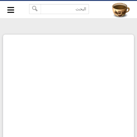
≡
-->