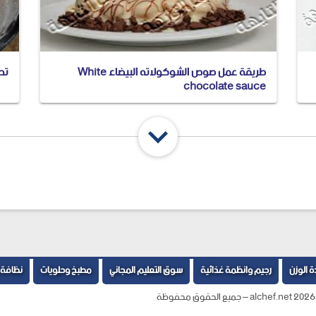
طريقة عمل صوص الشوكولاته البيضاء White
تحض
chocolate sauce
ة الوزن
رجيم وانظمة غذائية
سوق التعليم المجاني
مطبخ وحلويات
نظافة 
2026
alchef.net – جميع الحقوق محفوظة