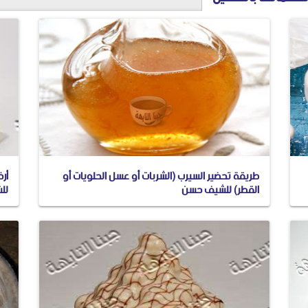
طريقة تحضير السيرب (الشربات أو عسل الحلويات أو
أر
القطر) للشيف حسن
لل