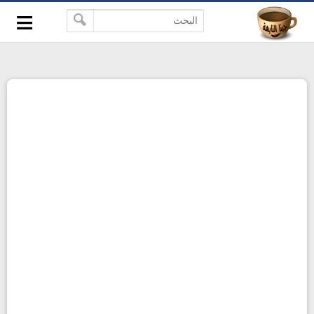
≡
-->