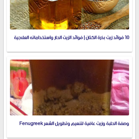
10 فوائد زيت بذرة الكتان | فوائد الزيت الحار واستخداماته العلاجية
وصفة الحلبة وزيت عافية لتنعيم وتطويل الشعر Fenugreek