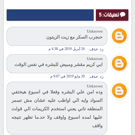
تعليقات: 5
Unknown
حنجرب السكر مع زيت الزيتون
رد
حذف
26 أبريل 2019 في 4:38 م
Unknown
ابي كريم مقشر ومبيض للبشره في نفس الوقت
رد
حذف
20 مايو 2019 في 9:07 م
Unknown
وده امن علي البشره وفعلا في اسبوع هيختفي
السواد وايه الي اواظب عليه عشان مش تسمر
المنطقه تاني يعني استخدم الكريمات الي قولت
عليها لمده اسبوع واوقف ولا حد.ما تظهر نتيجه
واقف