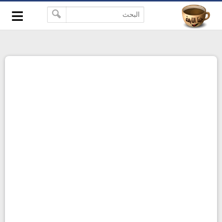
≡
-->