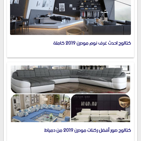
كتالوج احدث غرف نوم مودرن 2019 كاملة
كتالوج صور أفضل ركنات مودرن 2019 من دمياط