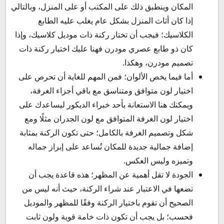
المكان وينطبق ذلك على المكتب أو على المنزل، وبالتالي
إذا كان أثاث المنزل بشكل عام يغلب عليه الطابع
الكلاسيك؛ فيجب أن تختار ركنة ذات موديل كلاسيك، وإذا
كان ذو طابع عصري مودرن فهنا عليك اختيار ركنة ذات
تصميم مودرن، وهكذا.
أما فيما يخص الألوان؛ فمن المهم للغاية أن تحرص على
اختيار لون متوافق ومتناسق مع باقي أجزاء الغرفة،
ويمكنك هنا الاستعانة بأحد خبراء الديكور ليساعدك على
اختيار لون الغرفة المتوافق مع لون الجدران مثلًا ومع
شكل وتصميم الغرفة بالكامل؛ حتى تكون الركنة بمثابة
إضافة جمالية جديدة للمكان تُساعد على إبراز جماله
وتميزه وليس العكس.
الجودة لا تقل أهمية عن المظهر؛ هذه قاعدة يجب أن
تضعها في الاعتبار عند شراء الركنة، حيث أنه ليس من
الصحيح أن تقوم باختيار الركنة وفقًا للمظهر والموديل
فحسب؛ بل يجب أن تكون ذات خامة قوية ولون ثابت