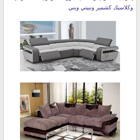
وكلاسيك كشمير ونبيتي وبني