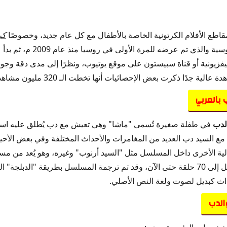
 مقاطع الأفلام الكرتونية الخاصة بالأطفال مع كل عام جديد، وخصوصًا
كر
أحد المسلسلات الكرتونية الروسية
القناة التليفزيونية أو قناة سبيستون على موقع يوتيوب، ونظرًا إلى مدى دقة و
رت بعض الإحصائيات أنها تخطت الـ 320 مليون مشاهدة من مختلف بلدان العالم.
بالعربي
لدب
في طفلة صغيرة تُسمى "ماشا" وهي تعيش مع دب يُطلق عليه اسم
 السيد دب العديد من المغامرات والأحداث المختلفة وفي بعض الأحيا
 الأخرى داخل المسلسل مثل "السيد أرنوب" وغيره، وهو يُعد من مسلس
ما حيث أن عدد حلقاته قد وصل إلى 70 حلقة حتى الآن، وقد تم ترجمة المسلسل بطريقة "ا
ث كبديل لصوت ولغة النص الأصلي.
لدب