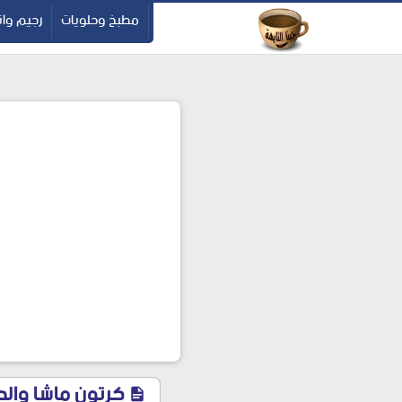
-->
مطبخ وحلويات
رجيم وان
كرتون ماشا والدب بالعربي 