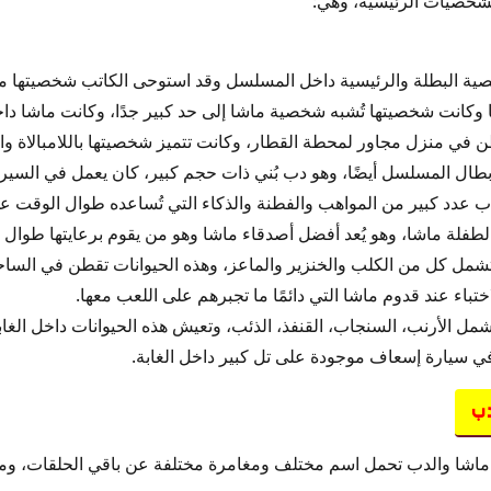
خصيات الرئيسية، وهي:
ة البطلة والرئيسية داخل المسلسل وقد استوحى الكاتب شخصيتها من
كانت شخصيتها تُشبه شخصية ماشا إلى حد كبير جدًا، وكانت ماشا دا
 في منزل مجاور لمحطة القطار، وكانت تتميز شخصيتها باللامبالاة وا
بطال المسلسل أيضًا، وهو دب بُني ذات حجم كبير، كان يعمل في الس
دب عدد كبير من المواهب والفطنة والذكاء التي تُساعده طوال الوقت عل
الطفلة ماشا، وهو يُعد أفضل أصدقاء ماشا وهو من يقوم برعايتها طوال 
مل كل من الكلب والخنزير والماعز، وهذه الحيوانات تقطن في الساحة
اختباء عند قدوم ماشا التي دائمًا ما تجبرهم على اللعب معها.
مل الأرنب، السنجاب، القنفذ، الذئب، وتعيش هذه الحيوانات داخل الغاب
ي سيارة إسعاف موجودة على تل كبير داخل الغابة.
دب
شا والدب تحمل اسم مختلف ومغامرة مختلفة عن باقي الحلقات، وم