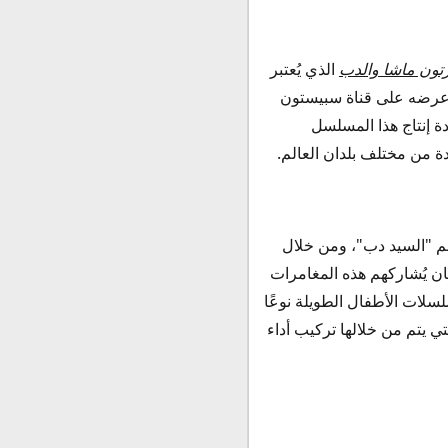
تون ماشا والدب
الذي يُعتبر
 والذي تم عرضه للمرة الأولى في روسيا منذ عام 2009 م، ثم بدأ عرضه على قناة سبيستون
جودة إنتاج هذا المسلسل
 "السيد دب"، ومن خلال
ن يُشاركهم هذه المغامرات
لات الأطفال الطويلة نوعًا
لدبلجة" التي يتم من خلالها تركيب أداء