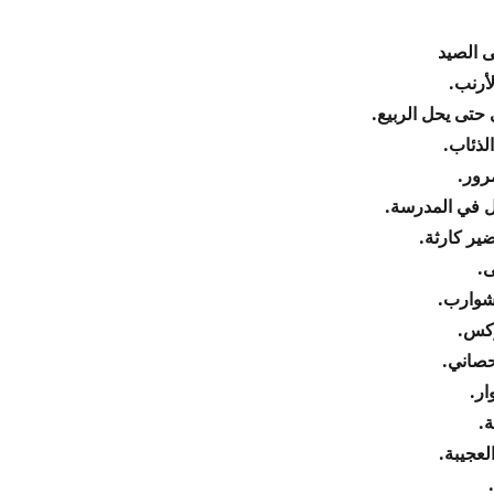
ى الصيد
لأرنب.
 حتى يحل الربيع.
لذئاب.
رور.
ول في المدرسة.
ير كارثة.
ى.
شوارب.
وكس.
حصاني.
ار.
ة.
لعجيبة.