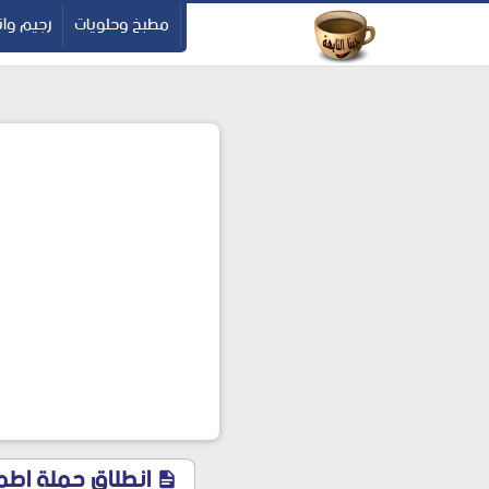
-->
مطبخ وحلويات
رجيم وان
انطلاق حملة اطم