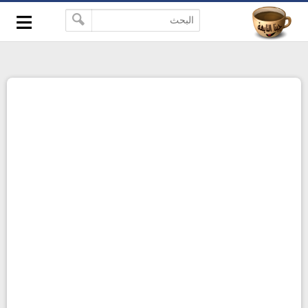
≡
-->