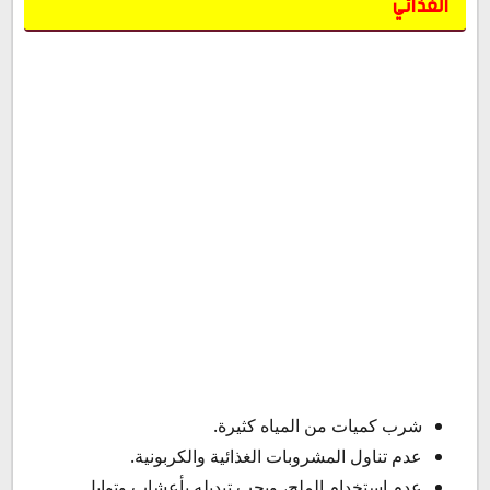
الغذائي
بعض فوائد مجموعة فيت (كلين9) بجميع مراحلها
شرب كميات من المياه كثيرة.
عدم تناول المشروبات الغذائية والكربونية.
عدم إستخدام الملح، ويجب تبديله بأعشاب وتوابل.