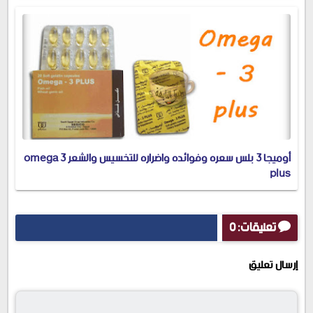
أوميجا 3 بلس سعره وفوائده واضراره للتخسيس والشعر omega 3
plus
تعليقات: 0
إرسال تعليق