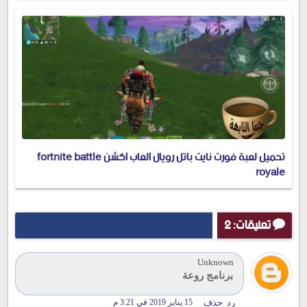
تحميل لعبة فورت نايت باتل رويال العاب اكشن fortnite battle
royale
تعليقات: 2
Unknown
برنامج روعة
رد
حذف
15 يناير 2019 في 3:21 م