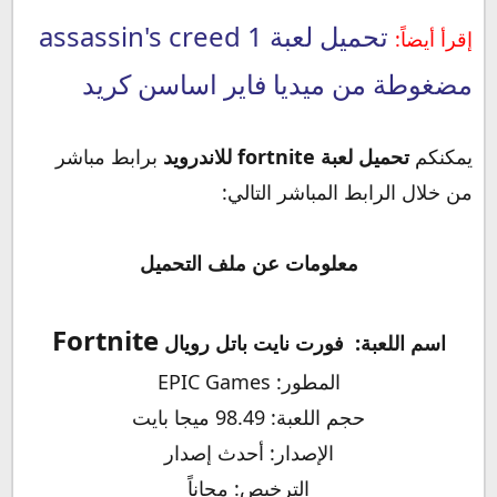
تحميل لعبة assassin's creed 1
إقرأ أيضاً:
مضغوطة من ميديا فاير اساسن كريد
يمكنكم
تحميل لعبة fortnite للاندرويد
برابط مباشر
من خلال الرابط المباشر التالي:
معلومات عن ملف التحميل
Fortnite
اسم اللعبة:
فورت نايت باتل رويال
المطور: EPIC Games
حجم اللعبة: 98.49 ميجا بايت
الإصدار: أحدث إصدار
الترخيص: مجاناً