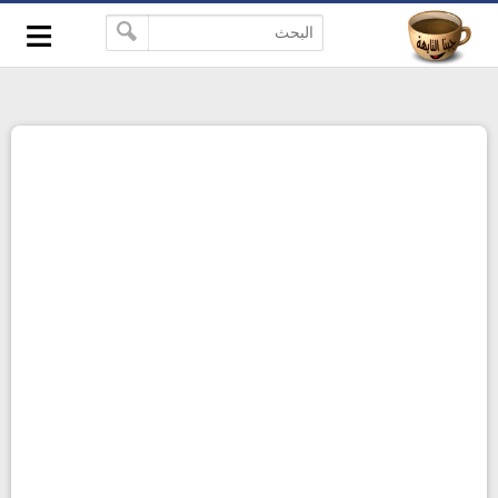
≡
-->