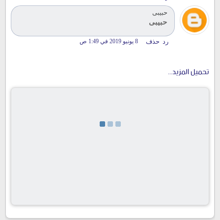
حبيبى
حبيبى
رد
حذف
8 يونيو 2019 في 1:49 ص
تحميل المزيد...