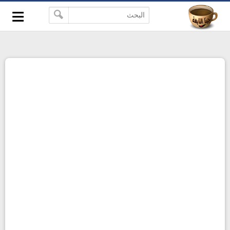
≡
-->