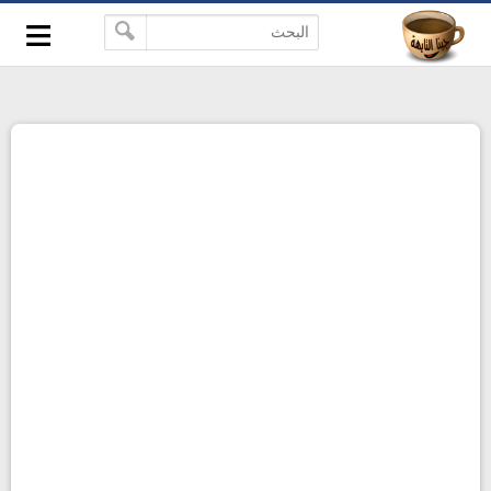
≡
-->