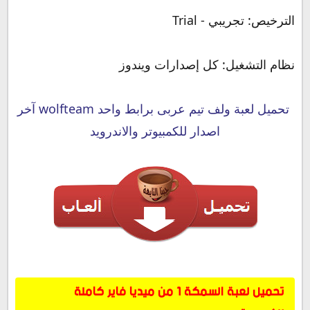
الترخيص: تجريبي - Trial
نظام التشغيل: كل إصدارات ويندوز
تحميل لعبة ولف تيم عربى برابط واحد wolfteam آخر
اصدار للكمبيوتر والاندرويد
تحميل لعبة السمكة 1 من ميديا فاير كاملة