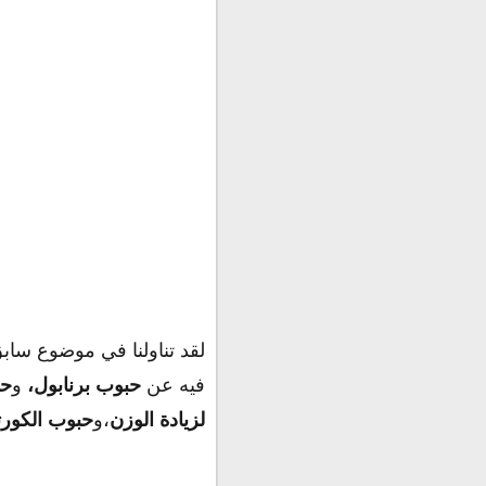
لقد تناولنا في موضوع سا
فيه عن
حبوب برنابول،
و
حب
لزيادة الوزن
،و
حبوب الكور