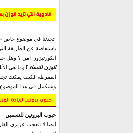
الادوية التي تزيد الوزن ب
تحدثنا في موضوع خاص 
باستفاضة عن الطريقة الت
الكورتيزون آمن ؟ وهل حب
الوزن للنساء ؟
وما هي الآث
المفرطة فكيف يمكنك تجنب ز
وسنكمل في هذا الموضوع ك
حبوب بروتين لزيادة الوزن 
حبوب البروتين للتسمين
، ا
أيضا.لا تتعجب عزيزي القا