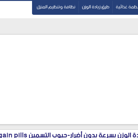
ظمة غذائية
طرق زيادة الوزن
نظافة وتنظيم المنزل
 بسرعة بدون أضرار-حبوب التسمين best weight gain pills