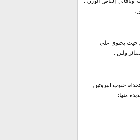
وبالتالي إنقاص الوزن ،
.
ن حيث يحتوى على
ائر ولبن .
خدام حبوب البروتين