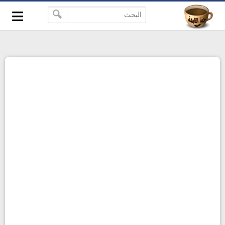
≡
-->