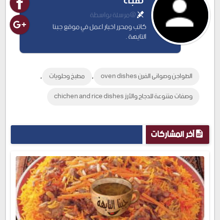
هبه
@مرسلة بواسطة
كاتب ومحرر اخبار اعمل في موقع جبنا
التايهة .
,
,
الطواجن وصوانى الفرن oven dishes
مطبخ وحلويات
وصفات متنوعة للدجاج والأرز chichen and rice dishes
آخر المشاركات