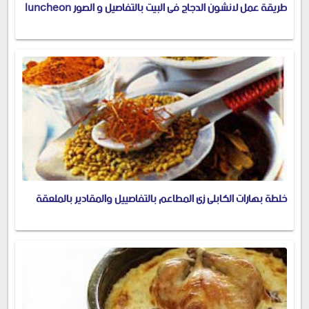
طريقة عمل لانشون الدجاج فى البيت بالتفاصيل و الصور luncheon
خلطة بهارات الكابلى زى المطاعم بالتفاصييل والمقادير بالملعقة