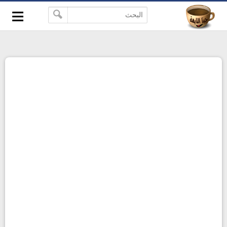
≡
-->