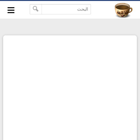
≡
-->