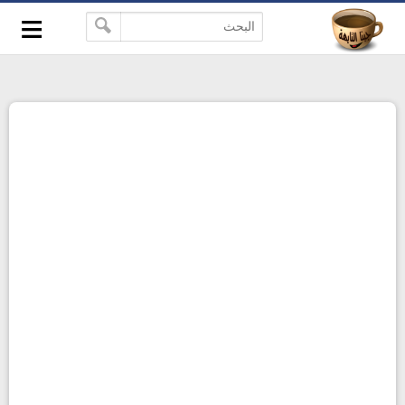
≡
-->